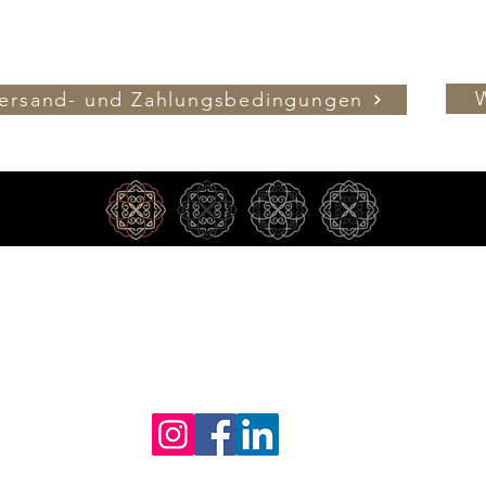
ersand- und Zahlungsbedingungen
022 | dewepharma KG | Sankt Barbarastrasse 242 | 5
Datenschutzerklärung
AGB
Kontakt
Vertrag 