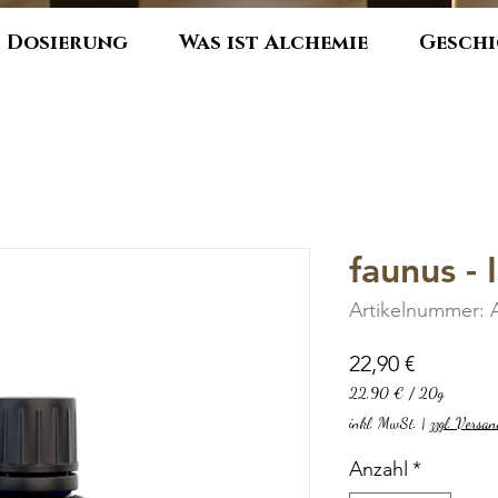
Dosierung
Was ist Alchemie
Geschi
faunus -
Artikelnummer: 
Preis
22,90 €
22,90 €
/
20g
22,90 €
inkl. MwSt.
|
zzgl. Versa
pro
20
Anzahl
*
Gramm