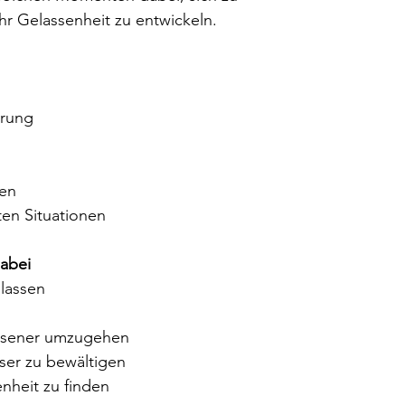
r Gelassenheit zu entwickeln.
verabreichen.
Die genaue Dosie
Hunde, Fohlen, 
Nutztiere finden
erung
sen
en Situationen
dabei
lassen
assener umzugehen
sser zu bewältigen
nheit zu finden