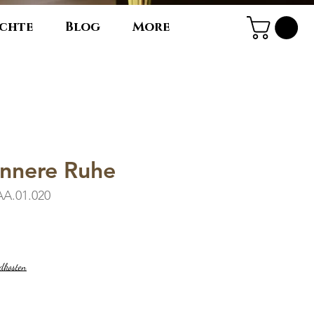
chte
Blog
More
 Innere Ruhe
AA.01.020
ndkosten