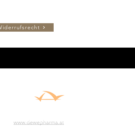
Widerrufsrecht
424 Bad Vigaun
widerrufen
www.dewepharma.at