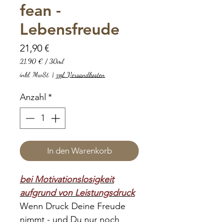
fean -
Lebensfreude
Preis
21,90 €
21,90 €
/
30ml
21,90 €
inkl. MwSt.
|
zzgl. Versandkosten
pro
30
Anzahl
*
Milliliter
In den Warenkorb
bei Motivationslosigkeit
aufgrund von Leistungsdruck
Wenn Druck Deine Freude
nimmt - und Du nur noch