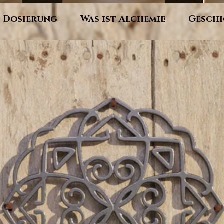
Dosierung
Was ist Alchemie
Geschi